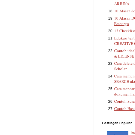
ARJUNA
10 Alasan Sc
10 Alasan D
Embargo
13 Checklis
Edukasi ten
CREATIVE
Contoh ide
& LICENSE 
Cara delete 
Scholar
Cara memunc
SEARCH aku
Cara mencar
dokumen han
Contoh Sura
Contoh Hasi
Postingan Populer
ku