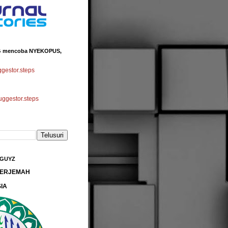
 mencoba NYEKOPUS,
estor.steps
gestor.steps
 GUYZ
 TERJEMAH
IA