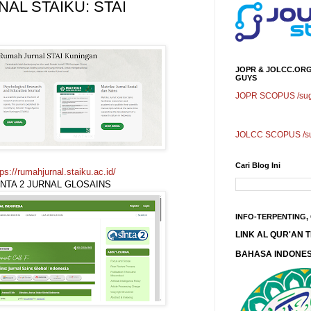
AL STAIKU: STAI
JOPR & JOLCC.ORG
GUYS
JOPR SCOPUS /sugg
JOLCC SCOPUS /sug
Cari Blog Ini
tps://rumahjurnal.staiku.ac.id/
INTA 2 JURNAL GLOSAINS
INFO-TERPENTING,
LINK AL QUR'AN
BAHASA INDONES