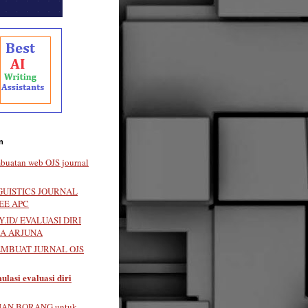
n
buatan web OJS journal
GUISTICS JOURNAL
EE APC
.ID/ EVALUASI DIRI
LA ARJUNA
EMBUAT JURNAL OJS
ulasi evaluasi diri
IAN BORANG untuk