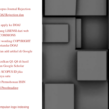
opus Journal Rejection
OAJ Rejection dan
t apply ke DOAJ
tang LISENSI dari web
 COMMONS
al wording COPYRIGHT
standar DOAJ
dan add artikel di Google
ulkan Q1-Q4 di hasil
n Google Scholar
i SCOPUS ID jika
ya satu
t Permohonan ISSN
l Proofreading
mpulan logo indexing