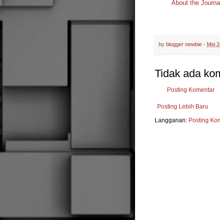
About the Journal
by
blogger newbie
-
Mei 2
Tidak ada ko
Posting Komentar
Posting Lebih Baru
Langganan:
Posting Ko