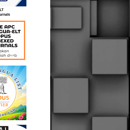
LT
urnals