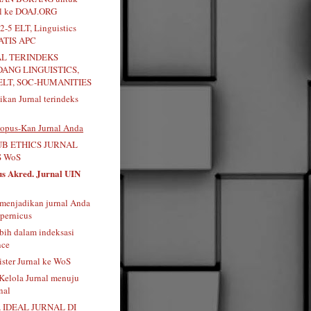
al ke DOAJ.ORG
2-5 ELT, Linguistics
RATIS APC
AL TERINDEKS
DANG LINGUISTICS,
ELT, SOC-HUMANITIES
kan Jurnal terindeks
opus-Kan Jurnal Anda
B ETHICS JURNAL
 WoS
us Akred. Jurnal UIN
menjadikan jurnal Anda
pernicus
bih dalam indeksasi
nce
ister Jurnal ke WoS
 Kelola Jurnal menuju
nal
 IDEAL JURNAL DI