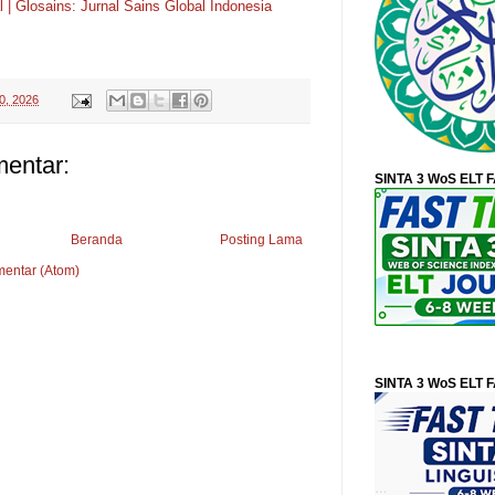
 | Glosains: Jurnal Sains Global Indonesia
0, 2026
mentar:
SINTA 3 WoS ELT 
Beranda
Posting Lama
mentar (Atom)
SINTA 3 WoS ELT 