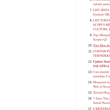
submit jurn
LIST SINTA 
Journals G
LIST JURN
SCOPUS BI
CULTURE, 
Tips Menjadi
Scopus Q1
Tips Men-Sc
CONTOH PU
TERINDEKS
Update Stat
SALATIGA
Cara mudah 
terindeks Co
Mengenal le
Web of Scie
Tutorial Reg
7 Jurus Tata
Jurnal Nasio
8 KRITERIA