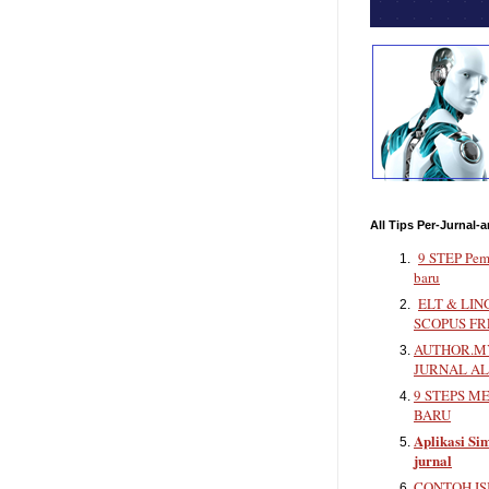
All Tips Per-Jurnal-a
9 STEP Pem
baru
ELT & LIN
SCOPUS FR
AUTHOR.MY
JURNAL A
9 STEPS M
BARU
Aplikasi Sim
jurnal
CONTOH IS