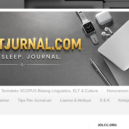
al Terindeks SCOPUS Bidang Linguistics, ELT & Culture
Honorarium 
aimer
Tips Per-Jurnal-an
Lisensi & Atribusi
S & K
Kebij
JOLCC.ORG