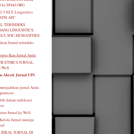
al ke DOAJ.ORG
2-5 ELT, Linguistics
RATIS APC
AL TERINDEKS
DANG LINGUISTICS,
ELT, SOC-HUMANITIES
kan Jurnal terindeks
opus-Kan Jurnal Anda
B ETHICS JURNAL
 WoS
us Akred. Jurnal UIN
menjadikan jurnal Anda
pernicus
bih dalam indeksasi
nce
ister Jurnal ke WoS
 Kelola Jurnal menuju
nal
 IDEAL JURNAL DI