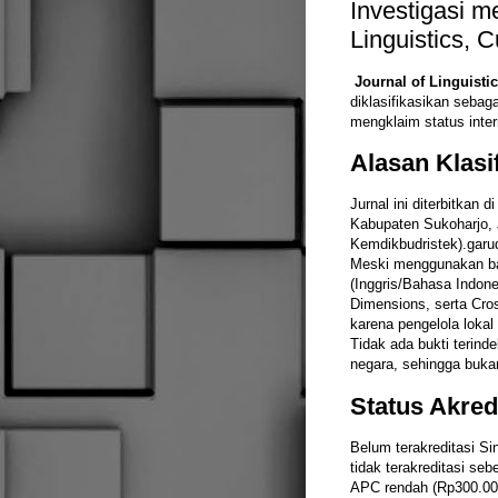
Investigasi m
Linguistics, 
Journal of Linguist
diklasifikasikan sebag
mengklaim status inter
Alasan Klasif
Jurnal ini diterbitkan d
Kabupaten Sukoharjo, J
Kemdikbudristek).
garu
Meski menggunakan bah
(Inggris/Bahasa Indone
Dimensions, serta Cros
karena pengelola lokal 
Tidak ada bukti terind
negara, sehingga bukan
Status Akred
Belum terakreditasi Sin
tidak terakreditasi se
APC rendah (Rp300.000