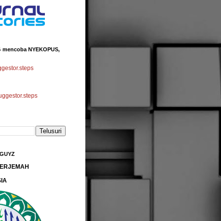
 mencoba NYEKOPUS,
estor.steps
gestor.steps
 GUYZ
 TERJEMAH
IA