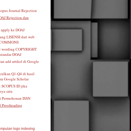
opus Journal Rejection
OAJ Rejection dan
t apply ke DOAJ
tang LISENSI dari web
 COMMONS
al wording COPYRIGHT
standar DOAJ
dan add artikel di Google
ulkan Q1-Q4 di hasil
n Google Scholar
i SCOPUS ID jika
ya satu
t Permohonan ISSN
l Proofreading
mpulan logo indexing