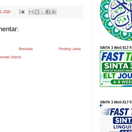
0, 2026
mentar:
SINTA 3 WoS ELT 
Beranda
Posting Lama
mentar (Atom)
SINTA 3 WoS ELT 