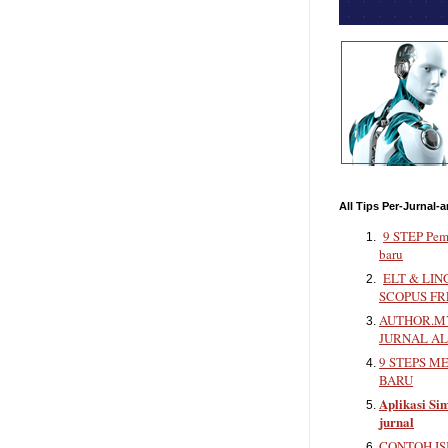
All Tips Per-Jurnal-a
9 STEP Pem
baru
ELT & LIN
SCOPUS FR
AUTHOR.MY
JURNAL A
9 STEPS M
BARU
Aplikasi Sim
jurnal
CONTOH IS