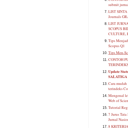
submit jurn
LIST SINTA 
Journals G
LIST JURN
SCOPUS BI
CULTURE, 
Tips Menjadi
Scopus Q1
Tips Men-Sc
CONTOH PU
TERINDEKS
Update Stat
SALATIGA
Cara mudah 
terindeks Co
Mengenal le
Web of Scie
Tutorial Reg
7 Jurus Tata
Jurnal Nasio
8 KRITERIA