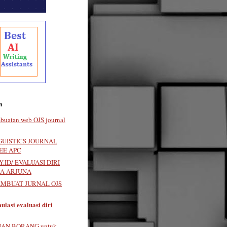
n
buatan web OJS journal
GUISTICS JOURNAL
EE APC
.ID/ EVALUASI DIRI
LA ARJUNA
EMBUAT JURNAL OJS
ulasi evaluasi diri
IAN BORANG untuk