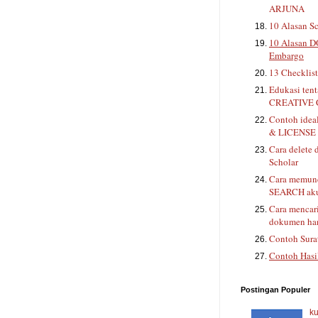
ARJUNA
10 Alasan Sc
10 Alasan D
Embargo
13 Checklis
Edukasi ten
CREATIVE
Contoh ide
& LICENSE 
Cara delete 
Scholar
Cara memunc
SEARCH aku
Cara mencar
dokumen han
Contoh Sura
Contoh Hasi
Postingan Populer
ku