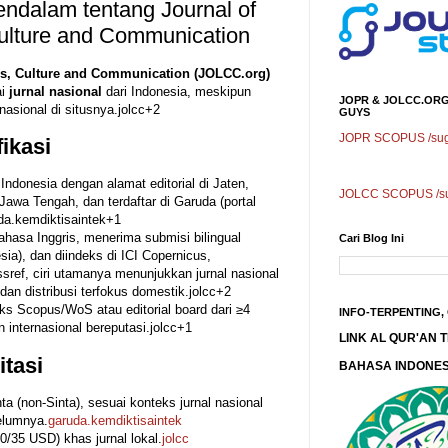
endalam tentang Journal of
Culture and Communication
ics, Culture and Communication (JOLCC.org)
ai
jurnal nasional
dari Indonesia, meskipun
JOPR & JOLCC.ORG
nasional di situsnya.
jolcc
+2
GUYS
JOPR SCOPUS /sugg
ikasi
i Indonesia dengan alamat editorial di Jaten,
JOLCC SCOPUS /sug
awa Tengah, dan terdaftar di Garuda (portal
da.kemdiktisaintek
+1
asa Inggris, menerima submisi bilingual
Cari Blog Ini
sia), dan diindeks di ICI Copernicus,
sref, ciri utamanya menunjukkan jurnal nasional
dan distribusi terfokus domestik.
jolcc
+2
eks Scopus/WoS atau editorial board dari ≥4
INFO-TERPENTING,
 internasional bereputasi.
jolcc
+1
LINK AL QUR'AN
itasi
BAHASA INDONES
ta (non-Sinta), sesuai konteks jurnal nasional
belumnya.
garuda.kemdiktisaintek
/35 USD) khas jurnal lokal.
jolcc