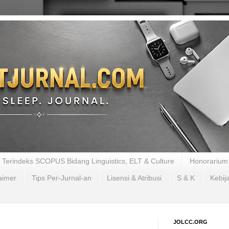
al Terindeks SCOPUS Bidang Linguistics, ELT & Culture
Honorarium 
aimer
Tips Per-Jurnal-an
Lisensi & Atribusi
S & K
Kebij
JOLCC.ORG