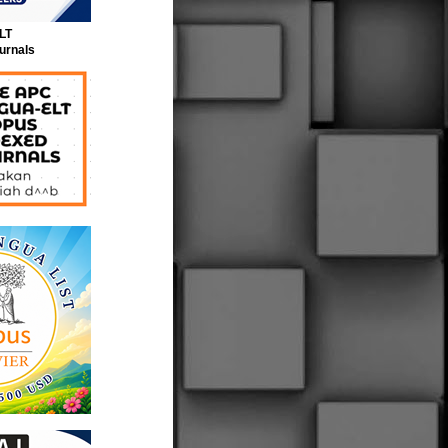
LT
urnals