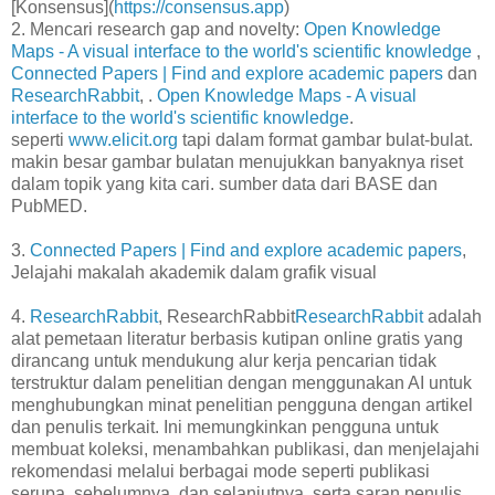
[Konsensus](
https://consensus.app
)
2. Mencari research gap and novelty:
Open Knowledge
Maps - A visual interface to the world's scientific knowledge
,
Connected Papers | Find and explore academic papers
dan
ResearchRabbit
, .
Open Knowledge Maps - A visual
interface to the world's scientific knowledge
.
seperti
www.elicit.org
tapi dalam format gambar bulat-bulat.
makin besar gambar bulatan menujukkan banyaknya riset
dalam topik yang kita cari. sumber data dari BASE dan
PubMED.
3.
Connected Papers | Find and explore academic papers
,
Jelajahi makalah akademik dalam grafik visual
4.
ResearchRabbit
, ResearchRabbit
ResearchRabbit
adalah
alat pemetaan literatur berbasis kutipan online gratis yang
dirancang untuk mendukung alur kerja pencarian tidak
terstruktur dalam penelitian dengan menggunakan AI untuk
menghubungkan minat penelitian pengguna dengan artikel
dan penulis terkait. Ini memungkinkan pengguna untuk
membuat koleksi, menambahkan publikasi, dan menjelajahi
rekomendasi melalui berbagai mode seperti publikasi
serupa, sebelumnya, dan selanjutnya, serta saran penulis.