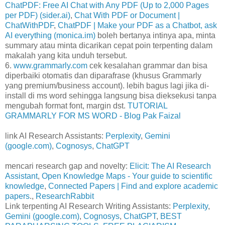
ChatPDF: Free AI Chat with Any PDF (Up to 2,000 Pages
per PDF) (sider.ai)
,
Chat With PDF or Document |
ChatWithPDF
,
ChatPDF | Make your PDF as a Chatbot, ask
AI everything (monica.im)
boleh bertanya intinya apa, minta
summary atau minta dicarikan cepat poin terpenting dalam
makalah yang kita unduh tersebut.
6.
www.grammarly.com
cek kesalahan grammar dan bisa
diperbaiki otomatis dan diparafrase (khusus Grammarly
yang premium/business account). lebih bagus lagi jika di-
install di ms word sehingga langsung bisa dieksekusi tanpa
mengubah format font, margin dst.
TUTORIAL
GRAMMARLY FOR MS WORD - Blog Pak Faizal
link AI Research Assistants:
Perplexity
,
Gemini
(google.com)
,
Cognosys
,
ChatGPT
mencari research gap and novelty:
Elicit: The AI Research
Assistant
,
Open Knowledge Maps - Your guide to scientific
knowledge
,
Connected Papers | Find and explore academic
papers
.,
ResearchRabbit
Link terpenting AI Research Writing Assistants:
Perplexity
,
Gemini (google.com)
,
Cognosys
,
ChatGPT
,
BEST