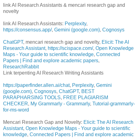
link AI Research Assistants & mencari research gap and
novelty
link AI Research Assistants:
Perplexity
,
https://consensus.app/
,
Gemini (google.com)
,
Cognosys
ChatGPT
, mencari research gap and novelty,
Elicit: The AI
Research Assistant
,
https://scispace.com/
,
Open Knowledge
Maps - Your guide to scientific knowledge
,
Connected
Papers | Find and explore academic papers
,
ResearchRabbit
Link terpenting AI Research Writing Assistants
https://paperfinder.allen.ai/chat
,
Perplexity
,
Gemini
(google.com)
,
Cognosys
,
ChatGPT
,
BEST
PARAPHARSING TOOLS
,
FREE PLAGIARISM
CHECKER
,
My Grammarly - Grammarly
,
Tutorial-grammarly-
for-ms-word
Mencari Research Gap and Novelty:
Elicit: The AI Research
Assistant
,
Open Knowledge Maps - Your guide to scientific
knowledge
,
Connected Papers | Find and explore academic