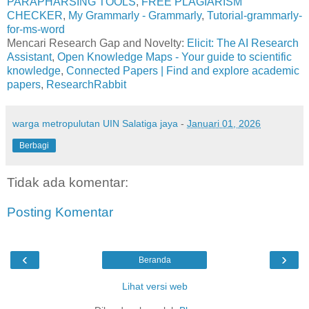
PARAPHARSING TOOLS
,
FREE PLAGIARISM
CHECKER
,
My Grammarly - Grammarly
,
Tutorial-grammarly-
for-ms-word
Mencari Research Gap and Novelty:
Elicit: The AI Research
Assistant
,
Open Knowledge Maps - Your guide to scientific
knowledge
,
Connected Papers | Find and explore academic
papers
,
ResearchRabbit
warga metropulutan UIN Salatiga jaya
-
Januari 01, 2026
Berbagi
Tidak ada komentar:
Posting Komentar
‹
›
Beranda
Lihat versi web