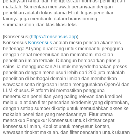
pertanyaan Anda, dan mengekstrak informasi penting dari
makalah. Sementara menjawab pertanyaan dengan
penelitian adalah fokus utama Elicit, tugas penelitian
lainnya juga membantu dalam brainstorming,
summarization, dan klasifikasi teks.
[Konsensus](
https://consensus.app
)
Konsensus
Konsensus
adalah mesin pencari akademis
bertenaga AI yang dirancang untuk membantu pengguna
dengan cepat menemukan dan memahami makalah
penelitian ilmiah terbaik. Dibangun berdasarkan prinsip
sains, ia menggunakan AI untuk menyederhanakan proses
penelitian dengan menelusuri lebih dari 200 juta makalah
penelitian di berbagai domain ilmiah dan memberikan
wawasan serta ringkasan instan menggunakan OpenAI dan
LLM khusus. Platform ini memastikan pengguna
menemukan penelitian yang paling relevan dan kredibel
melalui alat dan filter pencarian akademis yang dipatenkan,
dengan setiap sumber dikutip untuk memudahkan akses ke
makalah penelitian yang mendasarinya. Fitur utama
mencakup Pengukur Konsensus untuk ikhtisar cepat
konsensus ilmiah, Kopilot untuk menyusun konten,
wawasan tingkat makalah, dan filter pencarian untuk ukuran