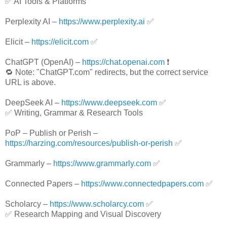
✅ AI Tools & Platforms
Perplexity AI –
https://www.perplexity.ai
✅
Elicit –
https://elicit.com
✅
ChatGPT (OpenAI) –
https://chat.openai.com
❗
🔁 Note: "ChatGPT.com" redirects, but the correct service
URL is above.
DeepSeek AI –
https://www.deepseek.com
✅
✅ Writing, Grammar & Research Tools
PoP – Publish or Perish –
https://harzing.com/resources/publish-or-perish
✅
Grammarly –
https://www.grammarly.com
✅
Connected Papers –
https://www.connectedpapers.com
✅
Scholarcy –
https://www.scholarcy.com
✅
✅ Research Mapping and Visual Discovery