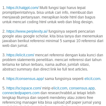
1.
https://chatgpt.com/
Multi fungsi tapi harus tepat
prompt/perintahnya. bisa untuk cari info, membuat dan
menjawab pertanyaan. merapikan kode html dan bagus
untuk mencari coding html untuk web dan blog design.
2.
https://www.perplexity.ai/
fungsinya seperti pencarian
google atau google scholar. kita bisa tanya dan menemukan
jawaban berikut referensi minimal 5 sampai 10 referensi dari
web dan jurnal.
3.
https://elicit.com/
mencari referensi dengan kata kunci dan
problem statements penelitian. mencari referensi dari tahun
terlama ke tahun terbaru, nama author, jumlah sitasi,
abstract summary dan direct link ke full text articles.
4.
https://consensus.app/
sama fungsinya seperti
elicit.com
.
5.
https://scispace.com/
mirip e
licit.com
,
consensus.app
,
connectedpapers.com
dan researchrabbit.ai tetapi lebih
lengkap fiturnya dan seperti mendeley atau zotero free
referencing manager kita bisa upload pdf paper jurnal yang