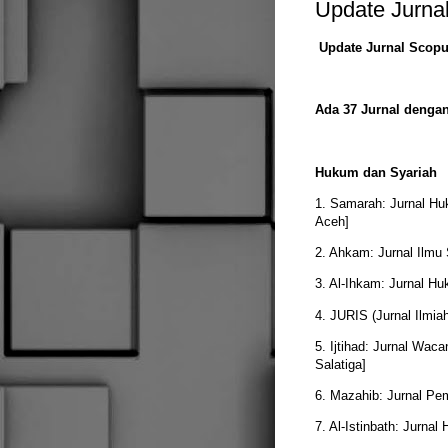
Update Jurna
Update Jurnal Scopu
Ada 37 Jurnal dengan 
Hukum dan Syariah
1. Samarah: Jurnal Hu
Aceh]
2. Ahkam: Jurnal Ilmu 
3. Al-Ihkam: Jurnal H
4. JURIS (Jurnal Ilmia
5. Ijtihad: Jurnal Wa
Salatiga]
6. Mazahib: Jurnal Pe
7. Al-Istinbath: Jurna