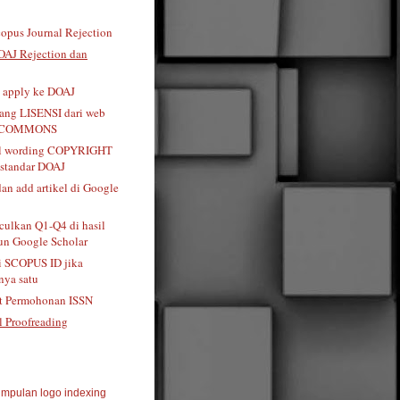
opus Journal Rejection
OAJ Rejection dan
t apply ke DOAJ
tang LISENSI dari web
 COMMONS
al wording COPYRIGHT
standar DOAJ
dan add artikel di Google
ulkan Q1-Q4 di hasil
n Google Scholar
i SCOPUS ID jika
ya satu
t Permohonan ISSN
l Proofreading
mpulan logo indexing