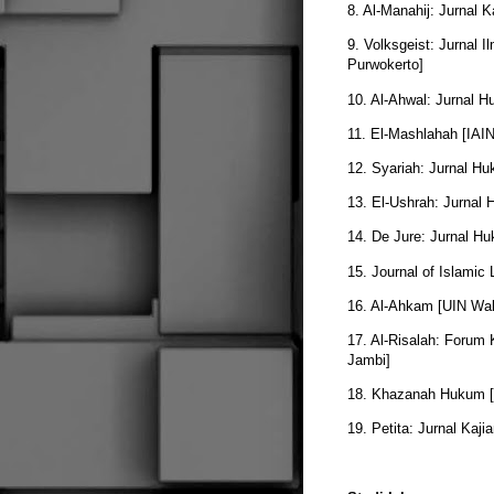
8. Al-Manahij: Jurnal
9. Volksgeist: Jurnal
Purwokerto]
10. Al-Ahwal: Jurnal 
11. El-Mashlahah [IAI
12. Syariah: Jurnal Hu
13. El-Ushrah: Jurnal
14. De Jure: Jurnal H
15. Journal of Islamic
16. Al-Ahkam [UIN Wa
17. Al-Risalah: Forum
Jambi]
18. Khazanah Hukum 
19. Petita: Jurnal Kaj