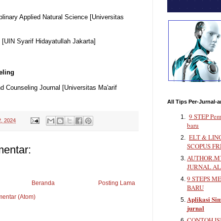
iplinary Applied Natural Science [Universitas
 [UIN Syarif Hidayatullah Jakarta]
eling
d Counseling Journal [Universitas Ma'arif
All Tips Per-Jurnal-a
9 STEP Pem
2, 2024
baru
ELT & LIN
SCOPUS FR
mentar:
AUTHOR.MY
JURNAL A
9 STEPS M
Beranda
Posting Lama
BARU
mentar (Atom)
Aplikasi Sim
jurnal
CONTOH IS