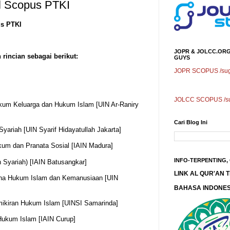
l Scopus PTKI
s PTKI
JOPR & JOLCC.ORG
rincian sebagai berikut:
GUYS
JOPR SCOPUS /sugg
JOLCC SCOPUS /sug
kum Keluarga dan Hukum Islam [UIN Ar-Raniry
Cari Blog Ini
Syariah [UIN Syarif Hidayatullah Jakarta]
ukum dan Pranata Sosial [IAIN Madura]
INFO-TERPENTING,
h Syariah) [IAIN Batusangkar]
LINK AL QUR'AN
cana Hukum Islam dan Kemanusiaan [UIN
BAHASA INDONES
mikiran Hukum Islam [UINSI Samarinda]
l Hukum Islam [IAIN Curup]