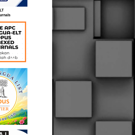
LT
urnals