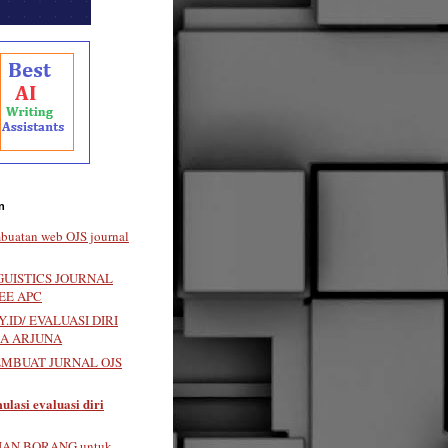
n
buatan web OJS journal
GUISTICS JOURNAL
EE APC
.ID/ EVALUASI DIRI
LA ARJUNA
EMBUAT JURNAL OJS
ulasi evaluasi diri
IAN BORANG untuk