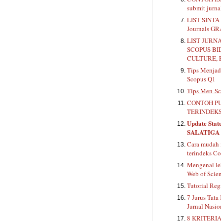
submit jurn
LIST SINTA 
Journals G
LIST JURN
SCOPUS BI
CULTURE, 
Tips Menjadi
Scopus Q1
Tips Men-Sc
CONTOH PU
TERINDEKS
Update Stat
SALATIGA
Cara mudah 
terindeks Co
Mengenal le
Web of Scie
Tutorial Reg
7 Jurus Tata
Jurnal Nasio
8 KRITERIA