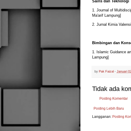
Sains dan Teknologi
1. Journal of Multidisc
Ma'arif Lampung]
2. Jurnal Kimia Valensi
Bimbingan dan Kons
1. Islamic Guidance an
Lampung]
by
Pak Faizal
-
Januari 0
Tidak ada ko
Posting Komentar
Posting Lebih Baru
Langganan:
Posting Ko