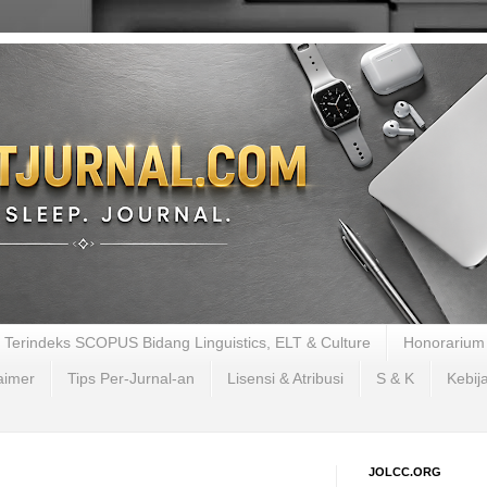
al Terindeks SCOPUS Bidang Linguistics, ELT & Culture
Honorarium 
aimer
Tips Per-Jurnal-an
Lisensi & Atribusi
S & K
Kebij
JOLCC.ORG