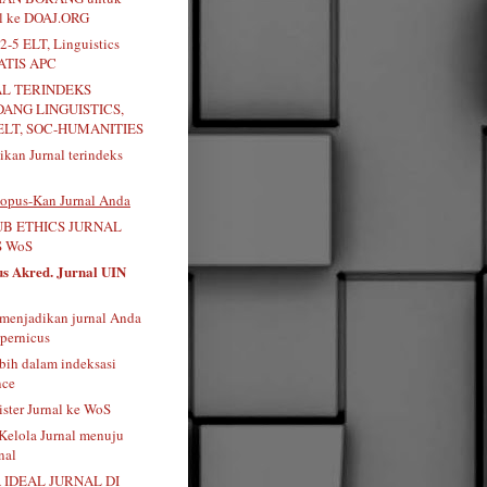
al ke DOAJ.ORG
2-5 ELT, Linguistics
RATIS APC
AL TERINDEKS
DANG LINGUISTICS,
ELT, SOC-HUMANITIES
kan Jurnal terindeks
opus-Kan Jurnal Anda
B ETHICS JURNAL
 WoS
us Akred. Jurnal UIN
menjadikan jurnal Anda
pernicus
bih dalam indeksasi
nce
ister Jurnal ke WoS
 Kelola Jurnal menuju
nal
 IDEAL JURNAL DI