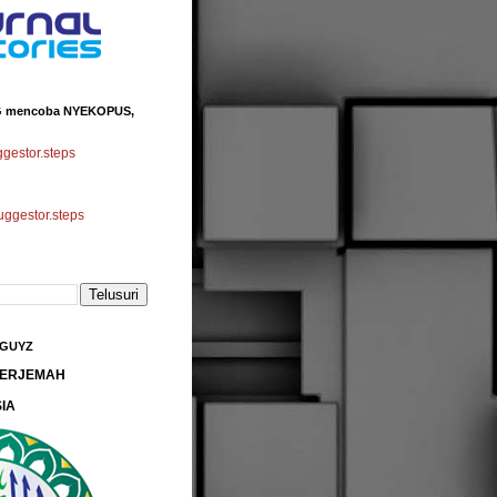
 mencoba NYEKOPUS,
estor.steps
gestor.steps
 GUYZ
 TERJEMAH
IA