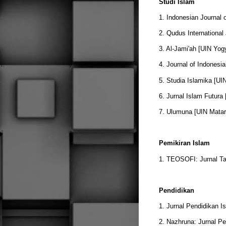
Studi Islam
1. Indonesian Journal 
2. Qudus International
3. Al-Jami'ah [UIN Yog
4. Journal of Indonesi
5. Studia Islamika [UIN
6. Jurnal Islam Futura
7. Ulumuna [UIN Mata
Pemikiran Islam
1. TEOSOFI: Jurnal Ta
Pendidikan
1. Jurnal Pendidikan 
2. Nazhruna: Jurnal Pe