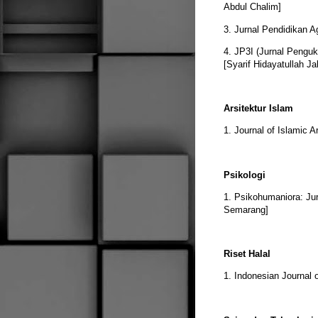
Abdul Chalim]
3. Jurnal Pendidikan 
4. JP3I (Jurnal Penguk
[Syarif Hidayatullah Ja
Arsitektur Islam
1. Journal of Islamic A
Psikologi
1. Psikohumaniora: Jur
Semarang]
Riset Halal
1. Indonesian Journal 