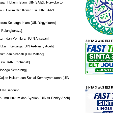
 Kajian Hukum Islam [UIN SAIZU Purwokerto]
 Ilmu Hukum dan Konstitusi [UIN SAIZU
Hukum Keluarga Islam [UIN Yogyakarta]
N Palangkaraya]
kum dan Pemikiran [UIN Antasari]
SINTA 3 WoS ELT 
 Hukum Keluarga [UIN Ar-Raniry Aceh]
ukum dan Syariah [UIN Malang]
 Law [IAIN Pontianak]
lisongo Semarang]
 Kajian Hukum dan Sosial Kemasyarakatan [UIN
SINTA 3 WoS ELT 
[UIN Bandung]
ian Ilmu Hukum dan Syariah [UIN Ar-Raniry Aceh]