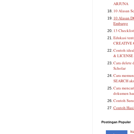
ARJUNA
10 Alasan Sc
10 Alasan D
Embargo
13 Checklis
Edukasi ten
CREATIVE
Contoh ide
& LICENSE 
Cara delete 
Scholar
Cara memunc
SEARCH aku
Cara mencar
dokumen han
Contoh Sura
Contoh Hasi
Postingan Populer
ku