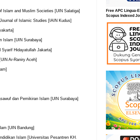
Free APC Lingua-E
of Islam and Muslim Societies [UIN Salatiga]
Scopus Indexed Jo
 Journal of Islamic Studies [IAIN Kudus]
yakarta]
an Islam [UIN Surabaya]
 Syarif Hidayatullah Jakarta]
 [UIN Ar-Raniry Aceh]
ram]
sawuf dan Pemikiran Islam [UIN Surabaya]
Islam [UIN Bandung]
ndidikan Islam [Universitas Pesantren KH.