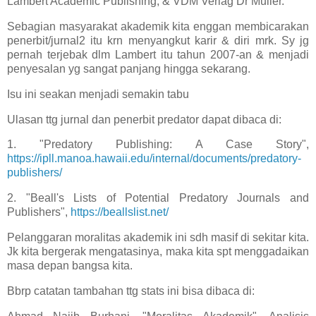
Lambert Academic Publishing, & VDM Verlag Dr Muller.
Sebagian masyarakat akademik kita enggan membicarakan
penerbit/jurnal2 itu krn menyangkut karir & diri mrk. Sy jg
pernah terjebak dlm Lambert itu tahun 2007-an & menjadi
penyesalan yg sangat panjang hingga sekarang.
Isu ini seakan menjadi semakin tabu
Ulasan ttg jurnal dan penerbit predator dapat dibaca di:
1. "Predatory Publishing: A Case Story",
https://ipll.manoa.hawaii.edu/internal/documents/predatory-
publishers/
2. "Beall's Lists of Potential Predatory Journals and
Publishers",
https://beallslist.net/
Pelanggaran moralitas akademik ini sdh masif di sekitar kita.
Jk kita bergerak mengatasinya, maka kita spt menggadaikan
masa depan bangsa kita.
Bbrp catatan tambahan ttg stats ini bisa dibaca di: