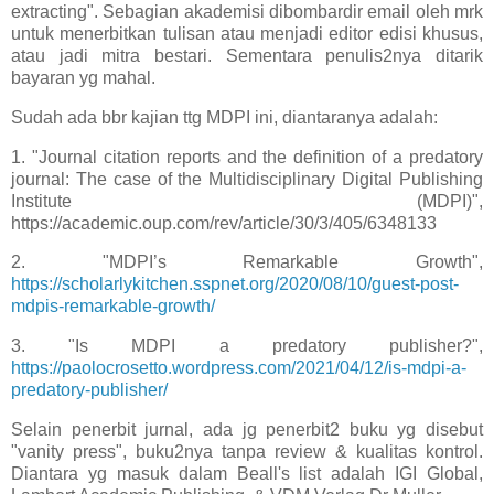
extracting". Sebagian akademisi dibombardir email oleh mrk
untuk menerbitkan tulisan atau menjadi editor edisi khusus,
atau jadi mitra bestari. Sementara penulis2nya ditarik
bayaran yg mahal.
Sudah ada bbr kajian ttg MDPI ini, diantaranya adalah:
1. "Journal citation reports and the definition of a predatory
journal: The case of the Multidisciplinary Digital Publishing
Institute (MDPI)",
https://academic.oup.com/rev/article/30/3/405/6348133
2. "MDPI’s Remarkable Growth",
https://scholarlykitchen.sspnet.org/2020/08/10/guest-post-
mdpis-remarkable-growth/
3. "Is MDPI a predatory publisher?",
https://paolocrosetto.wordpress.com/2021/04/12/is-mdpi-a-
predatory-publisher/
Selain penerbit jurnal, ada jg penerbit2 buku yg disebut
"vanity press", buku2nya tanpa review & kualitas kontrol.
Diantara yg masuk dalam Beall's list adalah IGI Global,