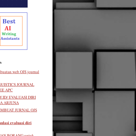
n
buatan web OJS journal
GUISTICS JOURNAL
EE APC
.ID/ EVALUASI DIRI
LA ARJUNA
EMBUAT JURNAL OJS
ulasi evaluasi diri
IAN BORANG untuk