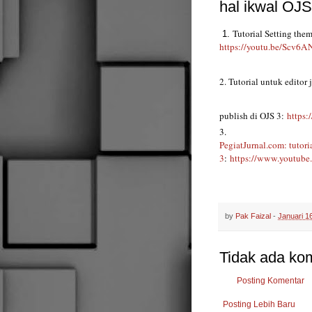
hal ikwal OJS
1.
https://youtu.be/Scv6
2. Tutorial untuk editor
publish di OJS 3:
https
3.
PegiatJurnal.com: tutori
3
:
https://www.youtub
by
Pak Faizal
-
Januari 1
Tidak ada ko
Posting Komentar
Posting Lebih Baru