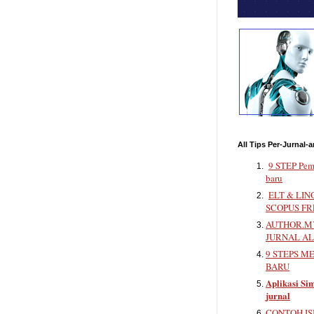
All Tips Per-Jurnal-a
9 STEP Pem
baru
ELT & LIN
SCOPUS FR
AUTHOR.MY
JURNAL A
9 STEPS M
BARU
Aplikasi Sim
jurnal
CONTOH IS