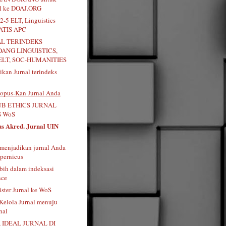
al ke DOAJ.ORG
2-5 ELT, Linguistics
RATIS APC
AL TERINDEKS
DANG LINGUISTICS,
ELT, SOC-HUMANITIES
kan Jurnal terindeks
opus-Kan Jurnal Anda
B ETHICS JURNAL
 WoS
us Akred. Jurnal UIN
menjadikan jurnal Anda
pernicus
bih dalam indeksasi
nce
ister Jurnal ke WoS
 Kelola Jurnal menuju
nal
 IDEAL JURNAL DI