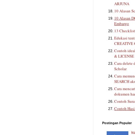
ARJUNA
10 Alasan Sc
10 Alasan D
Embargo
13 Checklis
Edukasi ten
CREATIVE
Contoh ide
& LICENSE 
Cara delete 
Scholar
Cara memunc
SEARCH aku
Cara mencar
dokumen han
Contoh Sura
Contoh Hasi
Postingan Populer
ku