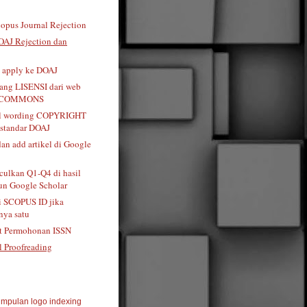
opus Journal Rejection
OAJ Rejection dan
t apply ke DOAJ
tang LISENSI dari web
 COMMONS
al wording COPYRIGHT
standar DOAJ
dan add artikel di Google
ulkan Q1-Q4 di hasil
n Google Scholar
i SCOPUS ID jika
ya satu
t Permohonan ISSN
l Proofreading
mpulan logo indexing