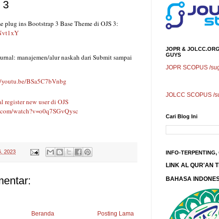
 3
Tutorial Setting theme plug ins Bootstrap 3 Base Theme di OJS 3: 
ANvt1xY
JOPR & JOLCC.ORG
GUYS
 jurnal: manajemen/alur naskah dari Submit sampai
JOPR SCOPUS /sugg
://youtu.be/BSa5C7bVnbg
JOLCC SCOPUS /sug
al register new user di OJS
e.com/watch?v=o0q7SGvQysc
Cari Blog Ini
6, 2023
INFO-TERPENTING,
LINK AL QUR'AN
mentar:
BAHASA INDONES
Beranda
Posting Lama