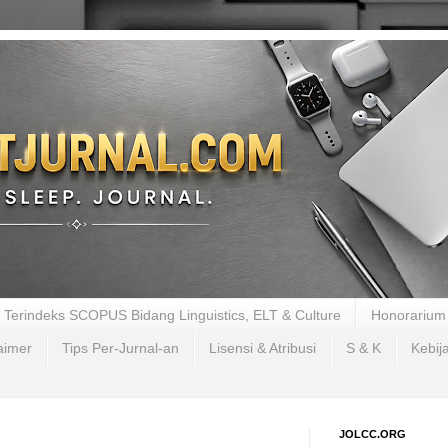
al Terindeks SCOPUS Bidang Linguistics, ELT & Culture
Honorarium 
aimer
Tips Per-Jurnal-an
Lisensi & Atribusi
S & K
Kebij
JOLCC.ORG