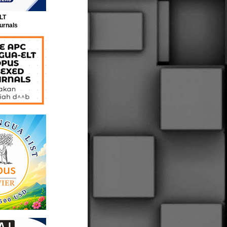
LT
urnals