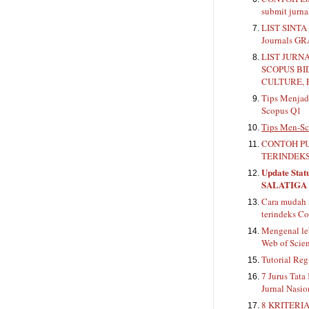
submit jurn
LIST SINTA 
Journals G
LIST JURN
SCOPUS BI
CULTURE, 
Tips Menjadi
Scopus Q1
Tips Men-Sc
CONTOH PU
TERINDEKS
Update Stat
SALATIGA
Cara mudah 
terindeks Co
Mengenal le
Web of Scie
Tutorial Reg
7 Jurus Tata
Jurnal Nasio
8 KRITERIA