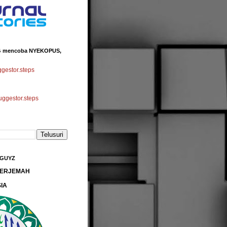
 mencoba NYEKOPUS,
estor.steps
gestor.steps
 GUYZ
 TERJEMAH
IA