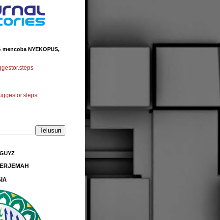
 mencoba NYEKOPUS,
estor.steps
gestor.steps
 GUYZ
 TERJEMAH
IA