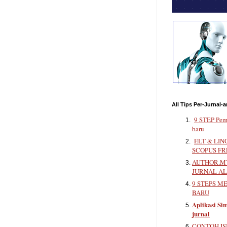
All Tips Per-Jurnal-a
9 STEP Pem
baru
ELT & LIN
SCOPUS FR
AUTHOR.MY
JURNAL A
9 STEPS M
BARU
Aplikasi Sim
jurnal
CONTOH IS