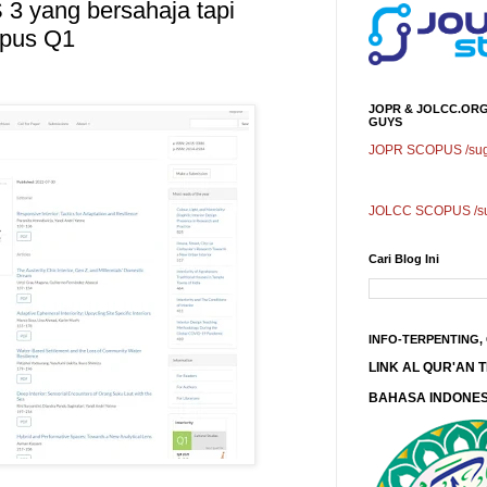
 3 yang bersahaja tapi
opus Q1
JOPR & JOLCC.ORG
GUYS
JOPR SCOPUS /sugg
JOLCC SCOPUS /sug
Cari Blog Ini
INFO-TERPENTING,
LINK AL QUR'AN
BAHASA INDONES