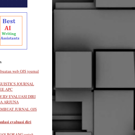
n
buatan web OJS journal
GUISTICS JOURNAL
EE APC
.ID/ EVALUASI DIRI
LA ARJUNA
EMBUAT JURNAL OJS
ulasi evaluasi diri
IAN BORANG untuk