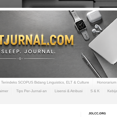
al Terindeks SCOPUS Bidang Linguistics, ELT & Culture
Honorarium 
aimer
Tips Per-Jurnal-an
Lisensi & Atribusi
S & K
Kebij
JOLCC.ORG