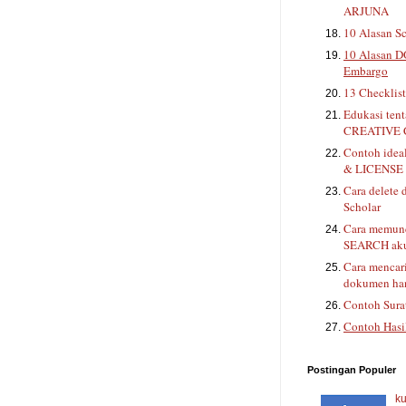
ARJUNA
10 Alasan Sc
10 Alasan D
Embargo
13 Checklis
Edukasi ten
CREATIVE
Contoh ide
& LICENSE 
Cara delete 
Scholar
Cara memunc
SEARCH aku
Cara mencar
dokumen han
Contoh Sura
Contoh Hasi
Postingan Populer
ku