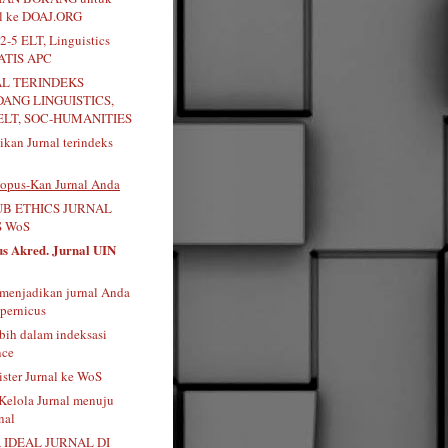
al ke DOAJ.ORG
2-5 ELT, Linguistics
RATIS APC
AL TERINDEKS
DANG LINGUISTICS,
ELT, SOC-HUMANITIES
kan Jurnal terindeks
opus-Kan Jurnal Anda
B ETHICS JURNAL
 WoS
us Akred. Jurnal UIN
menjadikan jurnal Anda
pernicus
bih dalam indeksasi
nce
ister Jurnal ke WoS
 Kelola Jurnal menuju
nal
 IDEAL JURNAL DI