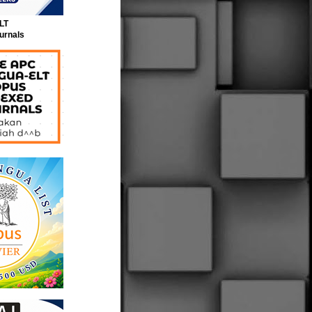
LT
urnals