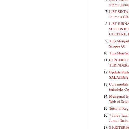
submit jurn
LIST SINTA 
Journals G
LIST JURN
SCOPUS BI
CULTURE, 
Tips Menjadi
Scopus Q1
Tips Men-Sc
CONTOH PU
TERINDEKS
Update Stat
SALATIGA
Cara mudah 
terindeks Co
Mengenal le
Web of Scie
Tutorial Reg
7 Jurus Tata
Jurnal Nasio
8 KRITERIA