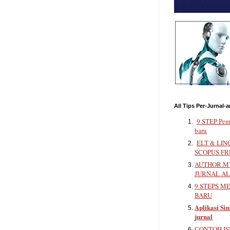
All Tips Per-Jurnal-a
9 STEP Pem
baru
ELT & LIN
SCOPUS FR
AUTHOR.MY
JURNAL A
9 STEPS M
BARU
Aplikasi Sim
jurnal
CONTOH IS