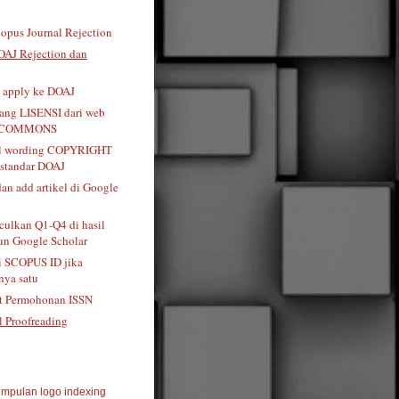
opus Journal Rejection
OAJ Rejection dan
t apply ke DOAJ
tang LISENSI dari web
 COMMONS
al wording COPYRIGHT
standar DOAJ
dan add artikel di Google
ulkan Q1-Q4 di hasil
n Google Scholar
i SCOPUS ID jika
ya satu
t Permohonan ISSN
l Proofreading
mpulan logo indexing