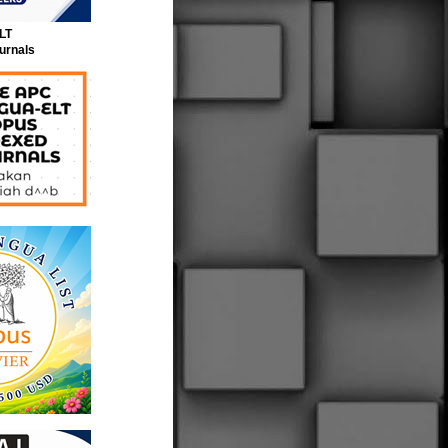
LT
urnals