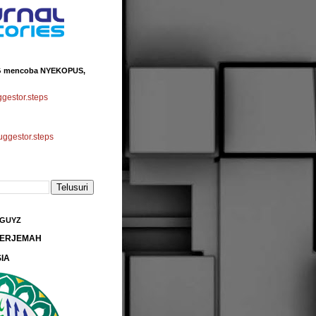
 mencoba NYEKOPUS,
estor.steps
gestor.steps
 GUYZ
 TERJEMAH
IA