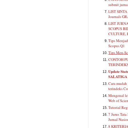
submit jurn
LIST SINTA 
Journals G
LIST JURN
SCOPUS BI
CULTURE, 
Tips Menjadi
Scopus Q1
Tips Men-Sc
CONTOH PU
TERINDEKS
Update Stat
SALATIGA
Cara mudah 
terindeks Co
Mengenal le
Web of Scie
Tutorial Reg
7 Jurus Tata
Jurnal Nasio
8 KRITERIA