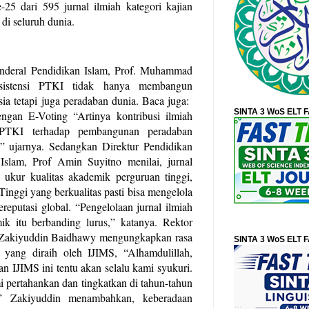
-25 dari 595 jurnal ilmiah kategori kajian
di seluruh dunia.
enderal Pendidikan Islam, Prof. Muhammad
sistensi PTKI tidak hanya membangun
ia tetapi juga peradaban dunia. Baca juga:
SINTA 3 WoS ELT 
ngan E-Voting “Artinya kontribusi ilmiah
 PTKI terhadap pembangunan peradaban
i,” ujarnya. Sedangkan Direktur Pendidikan
slam, Prof Amin Suyitno menilai, jurnal
k ukur kualitas akademik perguruan tinggi,
inggi yang berkualitas pasti bisa mengelola
ereputasi global. “Pengelolaan jurnal ilmiah
ik itu berbanding lurus,” katanya. Rektor
f Zakiyuddin Baidhawy mengungkapkan rasa
SINTA 3 WoS ELT 
i yang diraih oleh IJIMS, “Alhamdulillah,
n IJIMS ini tentu akan selalu kami syukuri.
mi pertahankan dan tingkatkan di tahun-tahun
” Zakiyuddin menambahkan, keberadaan