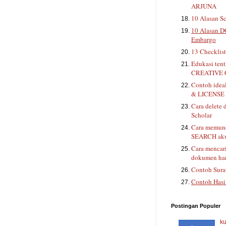
ARJUNA
10 Alasan Sc
10 Alasan D
Embargo
13 Checklis
Edukasi ten
CREATIVE
Contoh ide
& LICENSE 
Cara delete 
Scholar
Cara memunc
SEARCH aku
Cara mencar
dokumen han
Contoh Sura
Contoh Hasi
Postingan Populer
ku