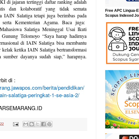
I di jajaran tertinggi daftar ranking adalah
atis dan kolaboratif yang tidak semata
Free APC Lingua-E
IAIN Salatiga tetapi juga berimbas pada
Scopus Indexed Jo
serta Kementerian Agama. Baca juga:
Mahasiswa Salatiga Meninggal Usai Ikuti
i Gunung Telomoyo “Saya harap hadirnya
ternasional di IAIN Salatiga bisa membantu
r kelak ketika IAIN Salatiga bertransformasi
 sumber dayanya sudah siap,” harapnya.
bit di :
rang.jawapos.com/berita/pendidikan/
ain-salatiga-peringkat-1-se-asia-2/
ADARSEMARANG.ID
022