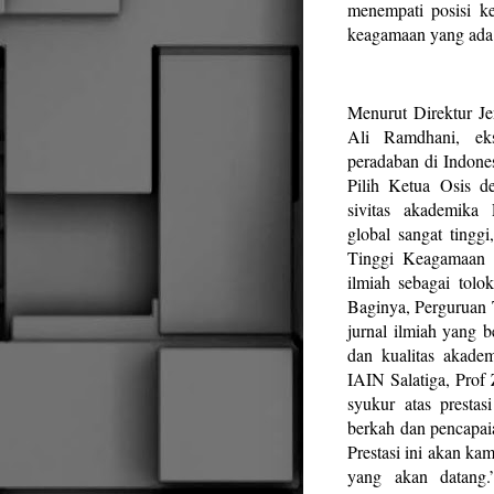
menempati posisi ke
keagamaan yang ada 
Menurut Direktur J
Ali Ramdhani, ek
peradaban di Indones
Pilih Ketua Osis de
sivitas akademika
global sangat tingg
Tinggi Keagamaan I
ilmiah sebagai tolo
Baginya, Perguruan T
jurnal ilmiah yang b
dan kualitas akadem
IAIN Salatiga, Pro
syukur atas prestas
berkah dan pencapaia
Prestasi ini akan ka
yang akan datang.