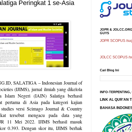
latiga Peringkat 1 se-Asia
JOPR & JOLCC.ORG
GUYS
JOPR SCOPUS /sugg
JOLCC SCOPUS /sug
Cari Blog Ini
, SALATIGA – Indonesian Journal of
ieties (IJIMS), jurnal ilmiah yang dikelola
INFO-TERPENTING,
a Islam Negeri (IAIN) Salatiga berhasil
LINK AL QUR'AN
t pertama di Asia pada kategori kajian
 studies versi Scimago Journal & Country
BAHASA INDONES
ikat tersebut mengacu pada data yang
SJR 11 Mei 2022. IJIMS berhasil masuk
kor 0.393. Dengan skor itu, IJIMS berhak