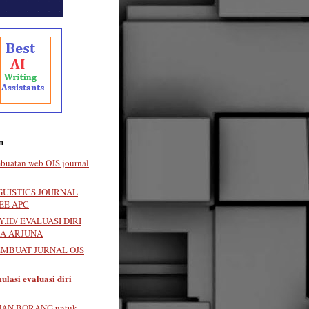
n
buatan web OJS journal
GUISTICS JOURNAL
EE APC
.ID/ EVALUASI DIRI
LA ARJUNA
EMBUAT JURNAL OJS
ulasi evaluasi diri
IAN BORANG untuk