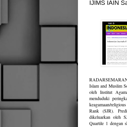
IJIMS IAIN Sa
RADARSEMARANG.ID
Islam and Muslim Soc
oleh Institut Agam
menduduki peringka
keagamaan/religious
Rank (SJR). Pred
dikeluarkan oleh 
Quartile 1 dengan s