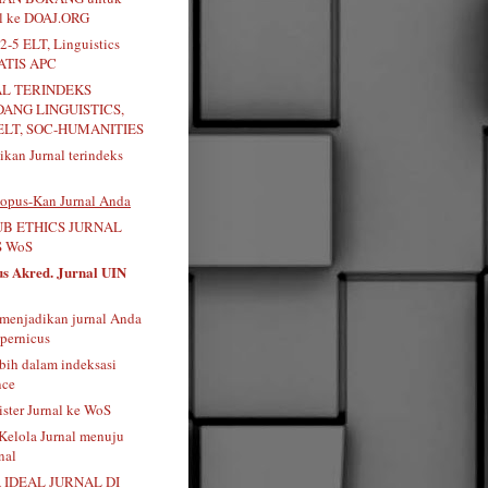
al ke DOAJ.ORG
2-5 ELT, Linguistics
RATIS APC
AL TERINDEKS
DANG LINGUISTICS,
ELT, SOC-HUMANITIES
kan Jurnal terindeks
opus-Kan Jurnal Anda
B ETHICS JURNAL
 WoS
us Akred. Jurnal UIN
menjadikan jurnal Anda
pernicus
bih dalam indeksasi
nce
ister Jurnal ke WoS
 Kelola Jurnal menuju
nal
 IDEAL JURNAL DI