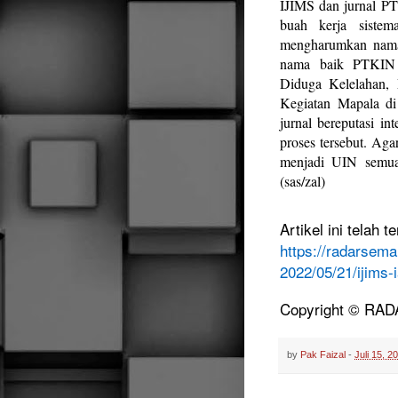
IJIMS dan jurnal PTK
buah kerja sistem
mengharumkan nama 
nama baik PTKIN 
Diduga Kelelahan, 
Kegiatan Mapala d
jurnal bereputasi in
proses tersebut. Aga
menjadi UIN semua
(sas/zal)
Artikel ini telah ter
https://radarsema
2022/05/21/ijims-i
Copyright © R
by
Pak Faizal
-
Juli 15, 2