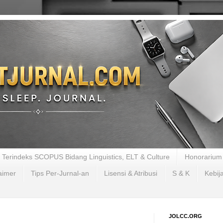
al Terindeks SCOPUS Bidang Linguistics, ELT & Culture
Honorarium 
aimer
Tips Per-Jurnal-an
Lisensi & Atribusi
S & K
Kebij
JOLCC.ORG