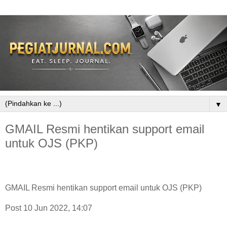
▼
GMAIL Resmi hentikan support email
untuk OJS (PKP)
GMAIL Resmi hentikan support email untuk OJS (PKP)
Post 10 Jun 2022, 14:07