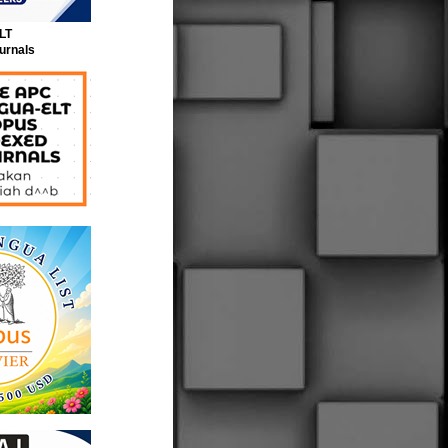
LT
urnals