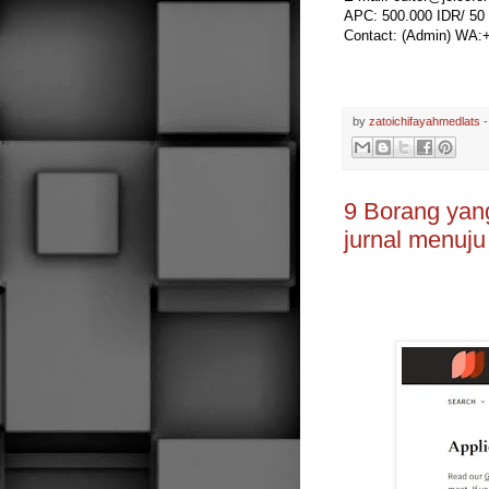
APC: 500.000 IDR/ 5
Contact: (Admin) WA:
by
zatoichifayahmedlats
9 Borang yan
jurnal menuj