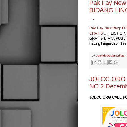
Pak Fay New 
BIDANG LIN
...
Pak Fay New Blog: L
GRATIS ...
: LIST SI
GRATIS BIAYA PUBLIKAS
bidang Linguistics dan
by
zatoichifayahmedlats
JOLCC.ORG 
NO.2 Decemb
JOLCC.ORG CALL FO