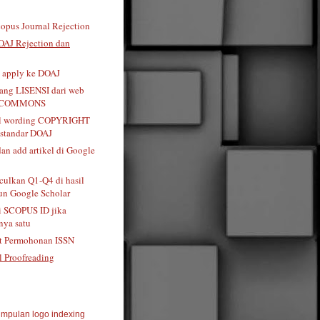
opus Journal Rejection
OAJ Rejection dan
t apply ke DOAJ
tang LISENSI dari web
 COMMONS
al wording COPYRIGHT
standar DOAJ
dan add artikel di Google
ulkan Q1-Q4 di hasil
n Google Scholar
i SCOPUS ID jika
ya satu
t Permohonan ISSN
l Proofreading
mpulan logo indexing