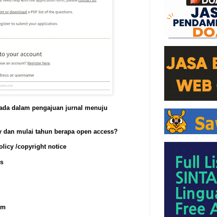
 ada dalam pengajuan jurnal menuju
y dan mulai tahun berapa open access?
olicy /copyright notice
ss
am