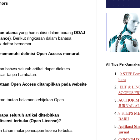
hors
aan utama
yang harus diisi dalam borang
DOAJ
ance)
. Berikut ringkasan dalam bahasa
k daftar bernomor.
 memenuhi definisi Open Access menurut
All Tips Per-Jurnal-a
an bahwa seluruh artikel dapat diakses
9 STEP Pem
bas tanpa hambatan.
baru
ataan Open Access ditampilkan pada website
ELT & LIN
SCOPUS FR
AUTHOR.MY
an tautan halaman kebijakan Open
JURNAL A
9 STEPS M
apa seluruh artikel diterbitkan
BARU
isensi terbuka (Open License)?
Aplikasi Sim
 tahun mulai penerapan lisensi terbuka.
jurnal
CONTOH IS