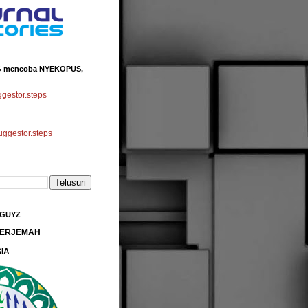
 mencoba NYEKOPUS,
estor.steps
gestor.steps
 GUYZ
 TERJEMAH
IA