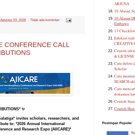
ARJUNA
10 Alasan Sc
10 Alasan D
-
Agustus 03, 2026
Tidak ada komentar:
Embargo
13 Checklis
Edukasi ten
CREATIVE
RE CONFERENCE CALL
Contoh ide
IBUTIONS
& LICENSE 
Cara delete 
Scholar
Cara memunc
SEARCH aku
Cara mencar
dokumen han
Contoh Sura
Contoh Hasi
IBUTIONS* ✨
latiga* invites scholars, researchers, and
Postingan Populer
ibute to: *2026 Annual International
nference and Research Expo (AIICARE)*
ku