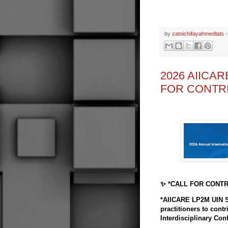
by
zatoichifayahmedlats
2026 AIICA
FOR CONTR
✨ *CALL FOR CONTR
*AIICARE LP2M UIN Sa
practitioners to contr
Interdisciplinary Co