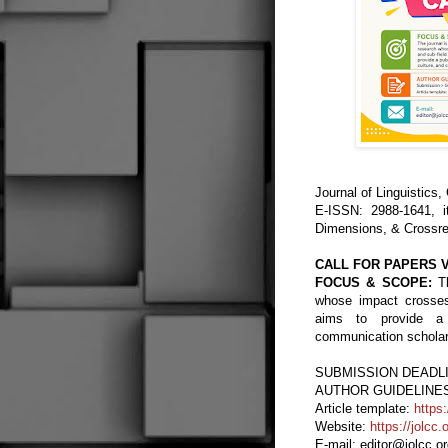
Journal of Linguistics
E-ISSN: 2988-1641, i
Dimensions, & Crossre
CALL FOR PAPERS V
FOCUS & SCOPE:
T
whose impact crosses 
aims to provide a 
communication scholar
SUBMISSION DEADLIN
AUTHOR GUIDELINES: 
Article template:
https
Website:
https://jolcc.
E-mail: editor@jolcc.o