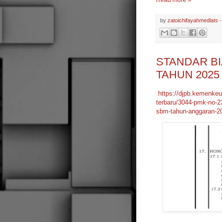
Read more »
by
zatoichifayahmedlats
STANDAR BI
TAHUN 2025
https://djpb.kemenkeu.
terbaru/3044-pmk-no-2
sbm-tahun-anggaran-2