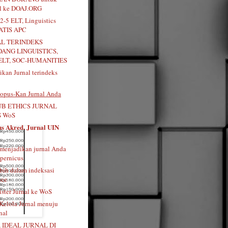
al ke DOAJ.ORG
2-5 ELT, Linguistics
RATIS APC
AL TERINDEKS
DANG LINGUISTICS,
ELT, SOC-HUMANITIES
kan Jurnal terindeks
opus-Kan Jurnal Anda
B ETHICS JURNAL
 WoS
us Akred. Jurnal UIN
menjadikan jurnal Anda
pernicus
bih dalam indeksasi
nce
ister Jurnal ke WoS
 Kelola Jurnal menuju
nal
 IDEAL JURNAL DI