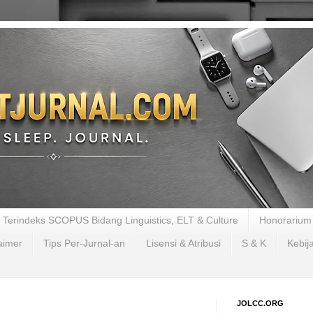
al Terindeks SCOPUS Bidang Linguistics, ELT & Culture
Honorarium 
aimer
Tips Per-Jurnal-an
Lisensi & Atribusi
S & K
Kebij
JOLCC.ORG