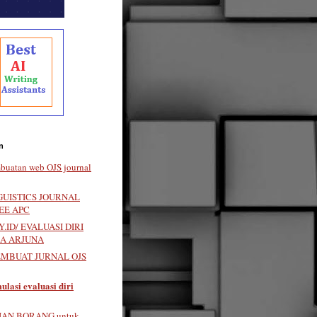
n
buatan web OJS journal
GUISTICS JOURNAL
EE APC
.ID/ EVALUASI DIRI
LA ARJUNA
EMBUAT JURNAL OJS
ulasi evaluasi diri
IAN BORANG untuk