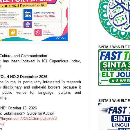
SINTA 3 WoS ELT 
, Culture, and Communication
t has been indexed in ICI Copernicus Index,
f.
OL 4 NO.2 December 2026
he journal is particularly interested in research
disciplinary and sub-field borders because it
public venue for language, culture, and
ship.
SINTA 3 WoS ELT 
E: October 15, 2026
Submission> Guide for Author
://tinyurl.com/JOLCCtemplate2023
org/
rg