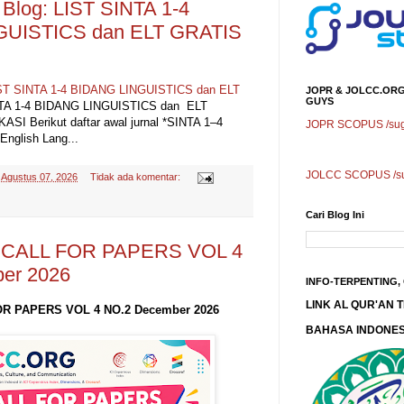
Blog: LIST SINTA 1-4
GUISTICS dan ELT GRATIS
IST SINTA 1-4 BIDANG LINGUISTICS dan ELT
JOPR & JOLCC.ORG
GUYS
NTA 1-4 BIDANG LINGUISTICS dan ELT
I Berikut daftar awal jurnal *SINTA 1–4
JOPR SCOPUS /sugg
 English Lang...
JOLCC SCOPUS /sug
-
Agustus 07, 2026
Tidak ada komentar:
Cari Blog Ini
CALL FOR PAPERS VOL 4
er 2026
INFO-TERPENTING,
LINK AL QUR'AN
R PAPERS VOL 4 NO.2 December 2026
BAHASA INDONES