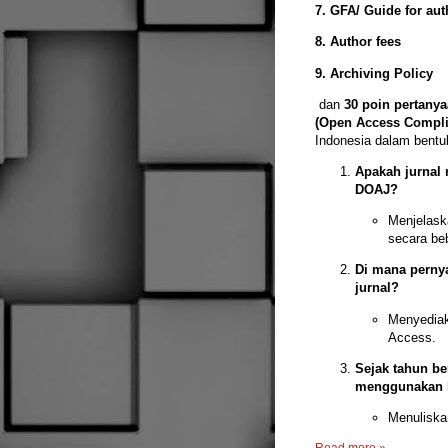
7. GFA/ Guide for aut
8. Author fees
9. Archiving Policy
dan
30 poin pertany
(Open Access Compli
Indonesia dalam bentu
Apakah jurnal
DOAJ?
Menjelask
secara be
Di mana perny
jurnal?
Menyediak
Access.
Sejak tahun ber
menggunakan l
Menuliskan