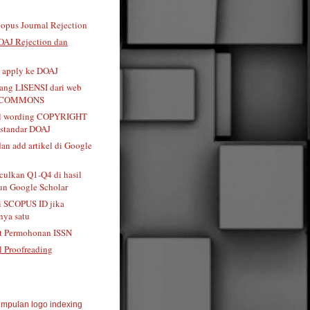
opus Journal Rejection
OAJ Rejection dan
t apply ke DOAJ
tang LISENSI dari web
 COMMONS
al wording COPYRIGHT
standar DOAJ
dan add artikel di Google
ulkan Q1-Q4 di hasil
n Google Scholar
i SCOPUS ID jika
ya satu
t Permohonan ISSN
l Proofreading
mpulan logo indexing