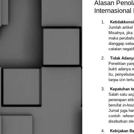
Alasan Penola
Internasional
1.
Ketidakkonsi
Jumlah artikel
Misalnya, jika
maka perubahan
dianggap seba
catatan negatif
2.
Tidak Adanya
Penelitian ya
bukti adanya
r
itu, penyebuta
tanpa izin tert
3.
Kepatuhan te
Salah satu as
penerapan etik
bersifat
in-hou
Jurnal juga ha
contoh referen
disebutkan ole
4.
Kebijakan Ba