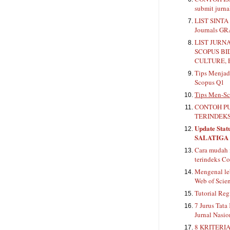
submit jurn
LIST SINTA 
Journals G
LIST JURN
SCOPUS BI
CULTURE, 
Tips Menjadi
Scopus Q1
Tips Men-Sc
CONTOH PU
TERINDEKS
Update Stat
SALATIGA
Cara mudah 
terindeks Co
Mengenal le
Web of Scie
Tutorial Reg
7 Jurus Tata
Jurnal Nasio
8 KRITERIA