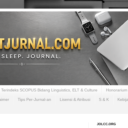
al Terindeks SCOPUS Bidang Linguistics, ELT & Culture
Honorarium 
aimer
Tips Per-Jurnal-an
Lisensi & Atribusi
S & K
Kebij
JOLCC.ORG