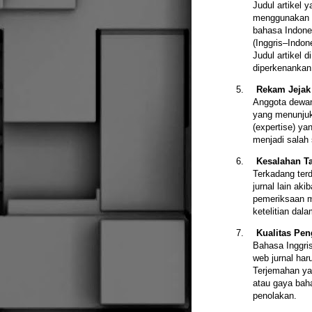
Judul artikel 
menggunakan ba
bahasa Indone
(Inggris–Indon
Judul artikel d
diperkenankan
5.
Rekam Jejak
Anggota dewan 
yang menunjukk
(expertise) yan
menjadi salah 
6.
Kesalahan T
Terkadang ter
jurnal lain ak
pemeriksaan m
ketelitian dal
7.
Kualitas Pe
Bahasa Inggri
web jurnal har
Terjemahan yan
atau gaya baha
penolakan.