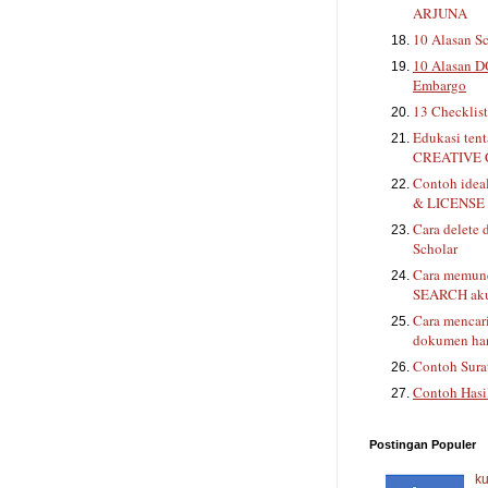
ARJUNA
10 Alasan Sc
10 Alasan D
Embargo
13 Checklis
Edukasi ten
CREATIVE
Contoh ide
& LICENSE 
Cara delete 
Scholar
Cara memunc
SEARCH aku
Cara mencar
dokumen han
Contoh Sura
Contoh Hasi
Postingan Populer
ku