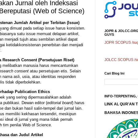
kan Jurnal oleh Indeksasi
 Bereputasi (Web of Science)
stenan Jumlah Artikel per Terbitan (Issue)
 yang dimuat pada setiap issue harus konsisten.
JOPR & JOLCC.ORG
 biasanya satu issue memuat delapan artikel,
GUYS
 menjadi tujuh atau sembilan artikel dapat
JOPR SCOPUS /sugg
gai ketidakkonsistenan penerbitan dan menjadi
.
JOLCC SCOPUS /sug
 Research Consent (Persetujuan Riset)
ng melibatkan manusia harus mencantumkan
esearch consent
atau persetujuan etis. Selain
Cari Blog Ini
n nama asli, usia, atau identitas responden
ulis tidak diperbolehkan.
rhadap Publication Ethics
INFO-TERPENTING,
pek yang sering dipermasalahkan adalah
a publikasi. Dewan editor (
editorial board
) harus
LINK AL QUR'AN
se
dan bukan hasil salin-tempel dari jurnal lain.
BAHASA INDONES
rus memiliki kekhasan tersendiri, meskipun
si ideal di jurnal yang mana tidak pernah
h tim penilai Web of Science.
hasa dan Judul Artikel