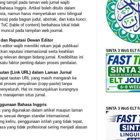
yang tampil pada laman web jurnal wajib
hasa Inggris. Artikel boleh ditulis dalam
sia, namun harus menyertakan versi bilingual
esia) pada bagian judul, abstrak, dan kata kunci.
i ToC (table of content) berbahasa lokal tidak
 muncul pada tampilan web journal.
 dan Reputasi Dewan Editor
editor wajib memiliki rekam jejak publikasi
SINTA 3 WoS ELT 
an reputasi internasional serta keahlian
g relevan dengan bidang jurnal. Kredibilitas ini
satu faktor penting dalam proses penilaian.
autan (Link URL) dalam Laman Jurnal
dapat tautan URL yang masih mengarah ke
ibat proses penyalinan (copy-paste) tanpa
enyeluruh. Hal ini menunjukkan kurangnya
am manajemen situs jurnal.
nggunaan Bahasa Inggris
SINTA 3 WoS ELT 
s yang digunakan dalam artikel maupun laman
us sesuai dengan standar internasional.
g keliru, penggunaan istilah yang tidak tepat,
sa yang tidak profesional sering menjadi alasan