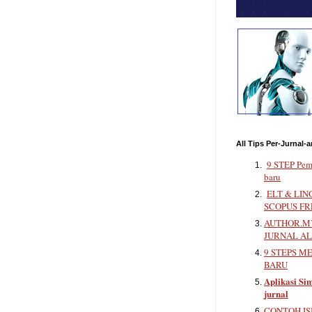
All Tips Per-Jurnal-a
9 STEP Pem
baru
ELT & LIN
SCOPUS FR
AUTHOR.MY
JURNAL A
9 STEPS M
BARU
Aplikasi Sim
jurnal
CONTOH IS