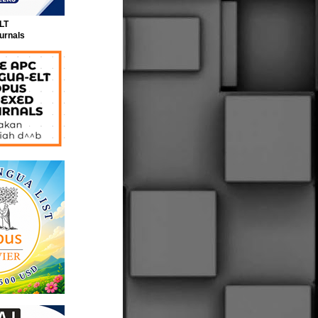
LT
urnals