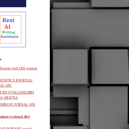
n
buatan web OJS journal
GUISTICS JOURNAL
EE APC
.ID/ EVALUASI DIRI
LA ARJUNA
EMBUAT JURNAL OJS
ulasi evaluasi diri
IAN BORANG untuk