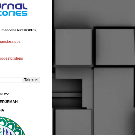
 mencoba NYEKOPUS,
estor.steps
gestor.steps
 GUYZ
 TERJEMAH
IA