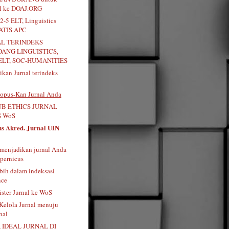
al ke DOAJ.ORG
2-5 ELT, Linguistics
RATIS APC
AL TERINDEKS
DANG LINGUISTICS,
ELT, SOC-HUMANITIES
kan Jurnal terindeks
opus-Kan Jurnal Anda
B ETHICS JURNAL
 WoS
us Akred. Jurnal UIN
menjadikan jurnal Anda
pernicus
bih dalam indeksasi
nce
ister Jurnal ke WoS
 Kelola Jurnal menuju
nal
 IDEAL JURNAL DI